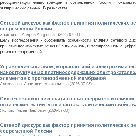
ресоциализации новых граждан в современной России и охарактер
эмпирических данных. В результате ...
Сетевой дискурс как фактор принятия политических р
современной России
Харитонов, Андрей Андреевич
(
2026-07-21
)
Цель исследования - обосновать особенности влияния сетевого дис
принятия политических решений в публичном, интегрированном с цифров
регионах современной ...
Управление составом, морфологией и электрохимиче
наноструктурных платиносодержащих электрокатализ
элементов с протонообменной мембраной
Алексеенко, Анастасия Анатольевна
(
2026-07-08
)
Синтез волокон никель-цинковых ферритов и влияние и
оптические, магнитные и фотокаталитические свойств
Якупов, Роман Павлович
(
2026-07-08
)
Сетевой дискурс как фактор принятия политических р
современной России