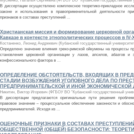
Мусиенко, Наталья Сергеевна
(
ФГБОУ ВО "Кубанский государственный 
В диссертации осуществлено комплексное теоретико-прикладное иссл
законе и использования в правоприменительной деятельности пр
признаков в составах преступлений ...
Христианская миссия и формирование церковной орг
Кавказе в контексте этнополитических процессов в IV-X
Костаненко, Леонид Андреевич
(
Кубанский государственный университе
Определено значение влияния греко-римской ойкумены на процессы пр
становления церковной организации у лазов, апсилов, абазгов и
конфессионального фактора в ...
ОПРЕДЕЛЕНИЕ ОБСТОЯТЕЛЬСТВ, ВХОДЯЩИХ В ПРЕ
СТАДИИ ВОЗБУЖДЕНИЯ УГОЛОВНОГО ДЕЛА ПО ПРЕС
ПРЕДПРИНИМАТЕЛЬСКОЙ И ИНОЙ ЭКОНОМИЧЕСКОЙ
Никитин, Виктор Игоревич
(
ФГБОУ ВО "Кубанский государственный унив
В диссертации предлагаются оригинальные пути решения пробле
правовое значение – процессуальное обеспечение законности и обосн
предпринимателей. Исходя из ...
ОЦЕНОЧНЫЕ ПРИЗНАКИ В СОСТАВАХ ПРЕСТУПЛЕНИ
ОБЩЕСТВЕННОЙ (ОБЩЕЙ) БЕЗОПАСНОСТИ: ТЕОРЕТ