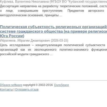
Куфлева, Валентина Николаевна
(
ФГБОУ ВО "Кубанский государственны
Диссертация направлена на разработку теоретических положений, сос
о лице, совершившем преступление. Предметом авторского 
методологические основания, принципы ...
Политическая субъектность религиозных организаций
системе гражданского общества (на примере религио
Юга России)
Ибрагимов, Ибрагим Джавпарович
(
2026-03-15
)
Цель исследования – концептуализация политической субъектности 
организаций как их эволюционного политико-значимого функцион
российской модели гражданского ...
DSpace software
copyright © 2002-2016
DuraSpace
Контакты
|
Отправить отзыв