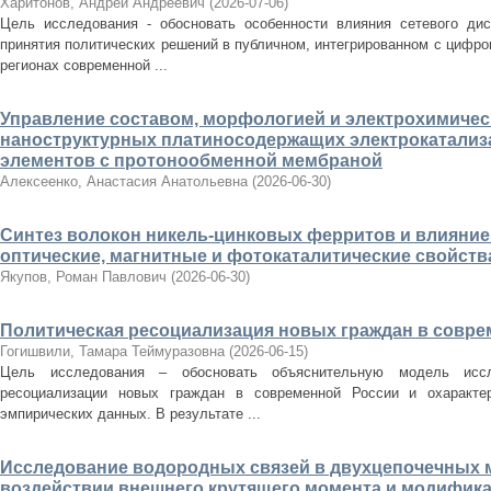
Харитонов, Андрей Андреевич
(
2026-07-06
)
Цель исследования - обосновать особенности влияния сетевого дис
принятия политических решений в публичном, интегрированном с цифров
регионах современной ...
Управление составом, морфологией и электрохимиче
наноструктурных платиносодержащих электрокатализ
элементов с протонообменной мембраной
Алексеенко, Анастасия Анатольевна
(
2026-06-30
)
Синтез волокон никель-цинковых ферритов и влияние и
оптические, магнитные и фотокаталитические свойств
Якупов, Роман Павлович
(
2026-06-30
)
Политическая ресоциализация новых граждан в совр
Гогишвили, Тамара Теймуразовна
(
2026-06-15
)
Цель исследования – обосновать объяснительную модель иссл
ресоциализации новых граждан в современной России и охарактер
эмпирических данных. В результате ...
Исследование водородных связей в двухцепочечных 
воздействии внешнего крутящего момента и модифика