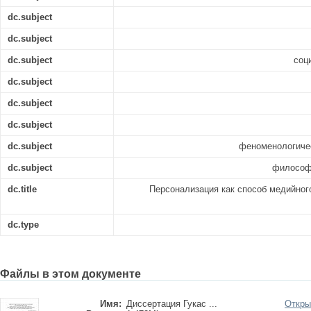
dc.subject
dc.subject
dc.subject
соц
dc.subject
dc.subject
dc.subject
dc.subject
феноменологичес
dc.subject
философ
dc.title
Персонализация как способ медийног
dc.type
Файлы в этом документе
Имя:
Диссертация Гукас ...
Откры