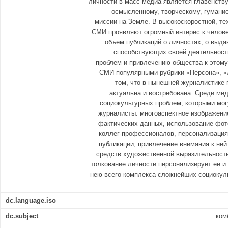
личности в масс-медиа является главенств
осмысленному, творческому, гумани
миссии на Земле. В высокоскоростной, те
СМИ проявляют огромный интерес к челове
объем публикаций о личностях, о выд
способствующих своей деятельнос
проблем и привлечению общества к этому
СМИ популярными рубрики «Персона», «
том, что в нынешней журналистике 
актуальна и востребована. Среди ме
социокультурных проблем, которыми мо
журналисты: многоаспектное изображени
фактических данных, использование фот
коллег-профессионалов, персонализация
публикации, привлечение внимания к ней
средств художественной выразительности
толкование личности персонализирует ее и
нею всего комплекса сложнейших социокул
dc.language.iso
dc.subject
ком