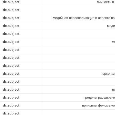
dc.subject
личность в
dc.subject
dc.subject
медийная персонализация в аспекте в
dc.subject
меди
dc.subject
dc.subject
м
dc.subject
dc.subject
dc.subject
dc.subject
персонал
dc.subject
dc.subject
п
dc.subject
пределы расширения
dc.subject
принципы феноменол
dc.subject