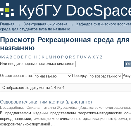
Просмотр Рекреационная среда для 
КубГУ DocSpac
Главная
→
Электронная библиотека
→
Кафедра физического воспит
среда для студентов вуза по названию
Просмотр Рекреационная среда для 
названию
0-9
A
B
C
D
E
F
G
H
I
J
K
L
M
N
O
P
Q
R
S
T
U
V
W
X
Y
Z
Или введите первые несколько символов:
Отсортировать по:
Порядку:
Резу
Отображаемые документы 1-4 из 4
Оздоровительная гимнастика (в дистанте)
Бессарабова, Юлиана, Татьяна Журавлёва
(
Издательско-полиграфическ
В предлагаемом издании представлены теоретико-методические осн
период пандемии, имеющие многочисленные организационные формы, в
оздоровительно-спортивной ...