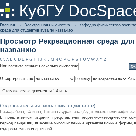
Просмотр Рекреационная среда для 
КубГУ DocSpac
Главная
→
Электронная библиотека
→
Кафедра физического воспит
среда для студентов вуза по названию
Просмотр Рекреационная среда для 
названию
0-9
A
B
C
D
E
F
G
H
I
J
K
L
M
N
O
P
Q
R
S
T
U
V
W
X
Y
Z
Или введите первые несколько символов:
Отсортировать по:
Порядку:
Резу
Отображаемые документы 1-4 из 4
Оздоровительная гимнастика (в дистанте)
Бессарабова, Юлиана, Татьяна Журавлёва
(
Издательско-полиграфическ
В предлагаемом издании представлены теоретико-методические осн
период пандемии, имеющие многочисленные организационные формы, в
оздоровительно-спортивной ...