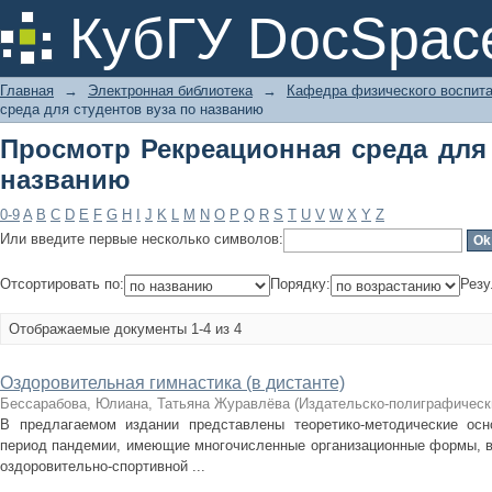
Просмотр Рекреационная среда для 
КубГУ DocSpac
Главная
→
Электронная библиотека
→
Кафедра физического воспит
среда для студентов вуза по названию
Просмотр Рекреационная среда для 
названию
0-9
A
B
C
D
E
F
G
H
I
J
K
L
M
N
O
P
Q
R
S
T
U
V
W
X
Y
Z
Или введите первые несколько символов:
Отсортировать по:
Порядку:
Резу
Отображаемые документы 1-4 из 4
Оздоровительная гимнастика (в дистанте)
Бессарабова, Юлиана, Татьяна Журавлёва
(
Издательско-полиграфическ
В предлагаемом издании представлены теоретико-методические осн
период пандемии, имеющие многочисленные организационные формы, в
оздоровительно-спортивной ...