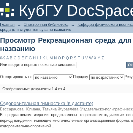
Просмотр Рекреационная среда для 
КубГУ DocSpac
Главная
→
Электронная библиотека
→
Кафедра физического воспит
среда для студентов вуза по названию
Просмотр Рекреационная среда для 
названию
0-9
A
B
C
D
E
F
G
H
I
J
K
L
M
N
O
P
Q
R
S
T
U
V
W
X
Y
Z
Или введите первые несколько символов:
Отсортировать по:
Порядку:
Резу
Отображаемые документы 1-4 из 4
Оздоровительная гимнастика (в дистанте)
Бессарабова, Юлиана, Татьяна Журавлёва
(
Издательско-полиграфическ
В предлагаемом издании представлены теоретико-методические осн
период пандемии, имеющие многочисленные организационные формы, в
оздоровительно-спортивной ...