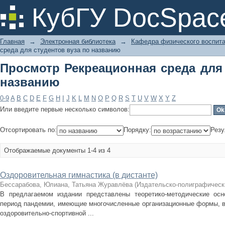
Просмотр Рекреационная среда для 
КубГУ DocSpac
Главная
→
Электронная библиотека
→
Кафедра физического воспит
среда для студентов вуза по названию
Просмотр Рекреационная среда для 
названию
0-9
A
B
C
D
E
F
G
H
I
J
K
L
M
N
O
P
Q
R
S
T
U
V
W
X
Y
Z
Или введите первые несколько символов:
Отсортировать по:
Порядку:
Резу
Отображаемые документы 1-4 из 4
Оздоровительная гимнастика (в дистанте)
Бессарабова, Юлиана, Татьяна Журавлёва
(
Издательско-полиграфическ
В предлагаемом издании представлены теоретико-методические осн
период пандемии, имеющие многочисленные организационные формы, в
оздоровительно-спортивной ...