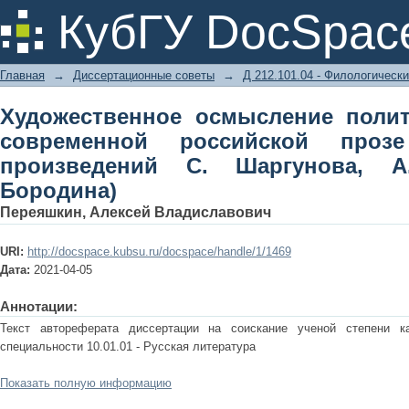
Художественное осмысление п
КубГУ DocSpac
российской прозе (на материале пр
Л. Бородина)
Главная
→
Диссертационные советы
→
Д 212.101.04 - Филологически
Художественное осмысление полит
современной российской проз
произведений С. Шаргунова, А
Бородина)
Переяшкин, Алексей Владиславович
URI:
http://docspace.kubsu.ru/docspace/handle/1/1469
Дата:
2021-04-05
Аннотации:
Текст автореферата диссертации на соискание ученой степени к
специальности 10.01.01 - Русская литература
Показать полную информацию