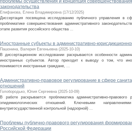
проблемы осуществления и концепция совершенствования
законодательства
Епифанова, Елена Владимировна
(
17/12/2025
)
Диссертация посвящена исследованию публичного управления в сф
проблематике совершенствования административного законодательст
этапе развития российского общества ...
Иностранные субъекты в административно-юрисдикционно
Пашонина, Валерия Евгеньевна
(
2025-10-10
)
В диссертационном исследовании раскрываются особенности админис
иностранных субъектов. Автор приходит к выводу о том, что ино
понимаются иностранные граждане, ...
Административно-правовое регулирование в сфере санит
отношений
Голобородько, Юлия Сергеевна
(
2025-10-09
)
В работе раскрывается проблематика административно-правового 
эпидемиологических отношений. Ключевыми направления
внутригосударственной контрольной (надзорной) ...
Проблемы публично-правового регулирования формировани
Российской Федерации