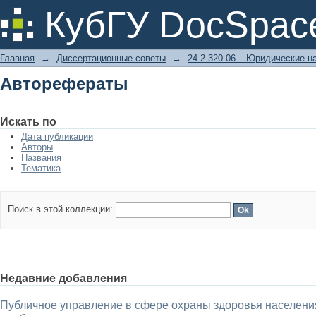
Авторефераты
КубГУ DocSpac
Главная
→
Диссертационные советы
→
24.2.320.06 – Юридические н
Авторефераты
Искать по
Дата публикации
Авторы
Названия
Тематика
Поиск в этой коллекции:
Недавние добавления
Публичное управление в сфере охраны здоровья населени