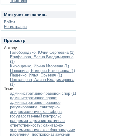
Тематика
Моя учетная запись
Войти
Регистрация
Просмотр
Автору
Голобородько, Юлия Сергеевна (1)
Епифанова, Елена Владимировна
(1)
Кирющенко, Ирина Игоревна (1)
Пашонина, Валерия Евгеньевна (1)
Пащенко, Илья Юрьевич (1)
Полтавцева, Алина Владимировна
(1)
Теме
административно-правовой спор (1)
административное право;
административно-правовое
регулирование; санитарно-
эпидемиологическая сфера;
государственный контроль;
пандемия; административная
ответственность; санитарно-
эпидемиологическое благополучие
населения; посткоронавирусный