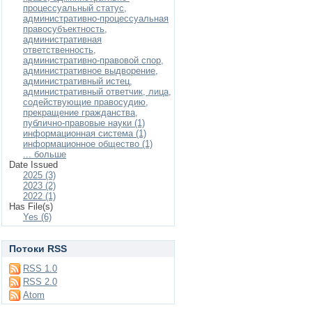
процессуальный статус,
административно-процессуальная
правосубъектность,
административная
ответственность,
административно-правовой спор,
административное выдворение,
административный истец,
административный ответчик, лица,
содействующие правосудию,
прекращение гражданства,
публично-правовые науки (1)
информационная система (1)
информационное общество (1)
... больше
Date Issued
2025 (3)
2023 (2)
2022 (1)
Has File(s)
Yes (6)
Потоки RSS
RSS 1.0
RSS 2.0
Atom