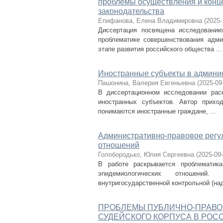
проблемы осуществления и конц
законодательства
Епифанова, Елена Владимировна
(
2025-
Диссертация посвящена исследованию
проблематике совершенствования адми
этапе развития российского общества ...
Иностранные субъекты в админи
Пашонина, Валерия Евгеньевна
(
2025-09
В диссертационном исследовании раск
иностранных субъектов. Автор прихо
понимаются иностранные граждане, ...
Административно-правовое регу
отношений
Голобородько, Юлия Сергеевна
(
2025-09
В работе раскрывается проблематика
эпидемиологических отношений
внутригосударственной контрольной (надз
ПРОБЛЕМЫ ПУБЛИЧНО-ПРАВО
СУДЕЙСКОГО КОРПУСА В РО