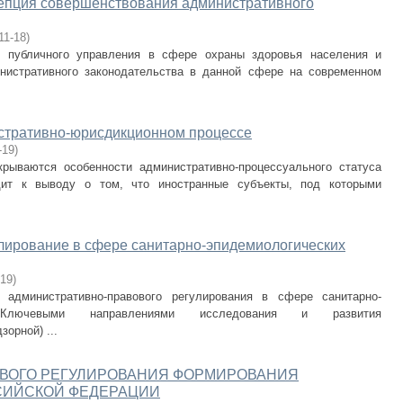
епция совершенствования административного
11-18
)
 публичного управления в сфере охраны здоровья населения и
нистративного законодательства в данной сфере на современном
стративно-юрисдикционном процессе
-19
)
рываются особенности административно-процессуального статуса
дит к выводу о том, что иностранные субъекты, под которыми
лирование в сфере санитарно-эпидемиологических
-19
)
 административно-правового регулирования в сфере санитарно-
. Ключевыми направлениями исследования и развития
орной) ...
ВОГО РЕГУЛИРОВАНИЯ ФОРМИРОВАНИЯ
ССИЙСКОЙ ФЕДЕРАЦИИ