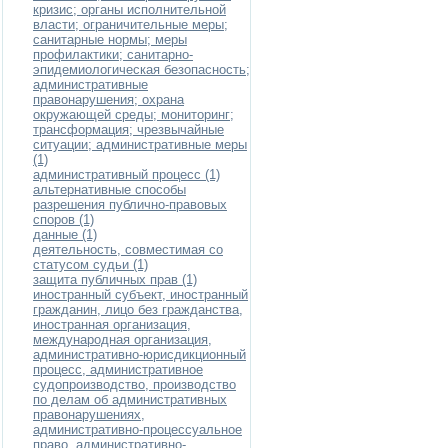
кризис; органы исполнительной
власти; ограничительные меры;
санитарные нормы; меры
профилактики; санитарно-
эпидемиологическая безопасность;
административные
правонарушения; охрана
окружающей среды; мониторинг;
трансформация; чрезвычайные
ситуации; административные меры
(1)
административный процесс (1)
альтернативные способы
разрешения публично-правовых
споров (1)
данные (1)
деятельность, совместимая со
статусом судьи (1)
защита публичных прав (1)
иностранный субъект, иностранный
гражданин, лицо без гражданства,
иностранная организация,
международная организация,
административно-юрисдикционный
процесс, административное
судопроизводство, производство
по делам об административных
правонарушениях,
административно-процессуальное
право, административно-