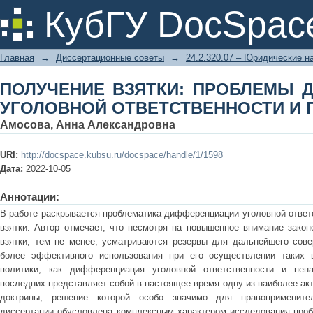
ПОЛУЧЕНИЕ ВЗЯТКИ: ПРОБЛЕ
КубГУ DocSpac
ОТВЕТСТВЕННОСТИ И ПЕНАЛИЗАЦИ
Главная
→
Диссертационные советы
→
24.2.320.07 – Юридические н
ПОЛУЧЕНИЕ ВЗЯТКИ: ПРОБЛЕМЫ 
УГОЛОВНОЙ ОТВЕТСТВЕННОСТИ И 
Амосова, Анна Александровна
URI:
http://docspace.kubsu.ru/docspace/handle/1/1598
Дата:
2022-10-05
Аннотации:
В работе раскрывается проблематика дифференциации уголовной ответ
взятки. Автор отмечает, что несмотря на повышенное внимание закон
взятки, тем не менее, усматриваются резервы для дальнейшего сове
более эффективного использования при его осуществлении таких 
политики, как дифференциация уголовной ответственности и пена
последних представляет собой в настоящее время одну из наиболее ак
доктрины, решение которой особо значимо для правоприменител
диссертации обусловлена комплексным характером исследования про