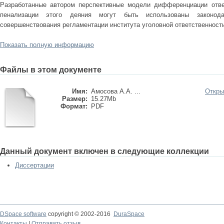
Разработанные автором перспективные модели дифференциации ответ
пенализации этого деяния могут быть использованы законод
совершенствования регламентации института уголовной ответственности
Показать полную информацию
Файлы в этом документе
Имя:
Амосова А.А. ...
Откры
Размер:
15.27Mb
Формат:
PDF
Данный документ включен в следующие коллекции
Диссертации
DSpace software
copyright © 2002-2016
DuraSpace
Контакты
|
Отправить отзыв