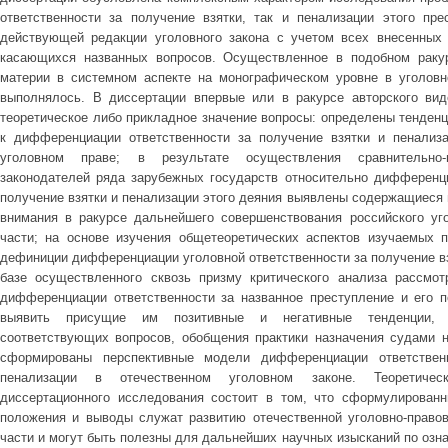
ответственности за получение взятки, так и пенализации этого пре
действующей редакции уголовного закона с учетом всех внесенных
касающихся названных вопросов. Осуществленное в подобном раку
материи в системном аспекте на монографическом уровне в уголовн
выполнялось. В диссертации впервые или в ракурсе авторского в
теоретическое либо прикладное значение вопросы: определены тенденц
к дифференциации ответственности за получение взятки и пенализа
уголовном праве; в результате осуществления сравнительно-
законодателей ряда зарубежных государств относительно дифференци
получение взятки и пенализации этого деяния выявлены содержащиеся
внимания в ракурсе дальнейшего совершенствования российского уг
части; на основе изучения общетеоретических аспектов изучаемых 
дефиниции дифференциации уголовной ответственности за получение взя
базе осуществленного сквозь призму критического анализа рассмот
дифференциации ответственности за названное преступление и его 
выявить присущие им позитивные и негативные тенденции, ко
соответствующих вопросов, обобщения практики назначения судами н
сформированы перспективные модели дифференциации ответствен
пенализации в отечественном уголовном законе. Теоретичес
диссертационного исследования состоит в том, что сформулирован
положения и выводы служат развитию отечественной уголовно-право
части и могут быть полезны для дальнейших научных изысканий по озна