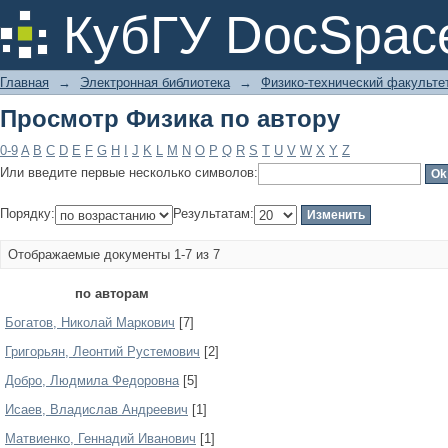
Просмотр Физика по автору
КубГУ DocSpac
Главная
→
Электронная библиотека
→
Физико-технический факульте
Просмотр Физика по автору
0-9
A
B
C
D
E
F
G
H
I
J
K
L
M
N
O
P
Q
R
S
T
U
V
W
X
Y
Z
Или введите первые несколько символов:
Порядку:
Результатам:
Отображаемые документы 1-7 из 7
по авторам
Богатов, Николай Маркович
[7]
Григорьян, Леонтий Рустемович
[2]
Добро, Людмила Федоровна
[5]
Исаев, Владислав Андреевич
[1]
Матвиенко, Геннадий Иванович
[1]