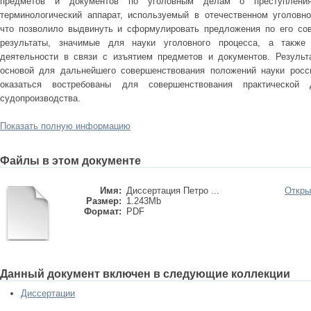
предметов и документов по уголовным делам о преступлени
терминологический аппарат, используемый в отечественном уголовно
что позволило выдвинуть и сформулировать предложения по его со
результаты, значимые для науки уголовного процесса, а также п
деятельности в связи с изъятием предметов и документов. Результ
основой для дальнейшего совершенствования положений науки росси
оказаться востребованы для совершенствования практической д
судопроизводства.
Показать полную информацию
Файлы в этом документе
Имя:
Диссертация Петро ...
Откры
Размер:
1.243Mb
Формат:
PDF
Данный документ включен в следующие коллекции
Диссертации