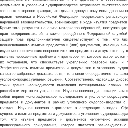
документов в уголовном судопроизводстве затрагивает множество воп
законных интересов граждан, что делает данную тему исследования о
правам человека в Российской Федерации неоднократно регистрируе
нарушений законодательства, возникающих в ходе изъятия предметов
Кроме того, результаты анализа материалов обращений, поступающих
прав предпринимателей, а также проведённого Федеральной службой
защите прав предпринимателей свидетельствуют о том, что би
необоснованного изъятия предметов и (или) документов, имеющих зна
изучение теоретических вопросов изъятия предметов и документов в уг
выявить нерешенные проблемы и противоречия, которые встречаются н
их устранения, что способствует укреплению правовой базы и 
Эффективность изъятия предметов и документов в уголовном судоп
качество собранных доказательств, что в свою очередь влияет на зак
уголовно-процессуальных решений. Соответственно, настоящая диссер
точки зрения необходимости выявления потенциальных слабых з
разработки мер по их устранению. Научная новизна диссертации заклю
собой первое монографическое исследование в уголовно-процессуаль
предметов и документов в рамках уголовного судопроизводства с 
граждан. Научная новизна выражается в следующих выводах. Сфо
сущности изъятия предметов и документов в уголовном судопроизводст
том, что изъятие предметов и документов непременно ассоции
процессуального принуждения, которое является разновидностью