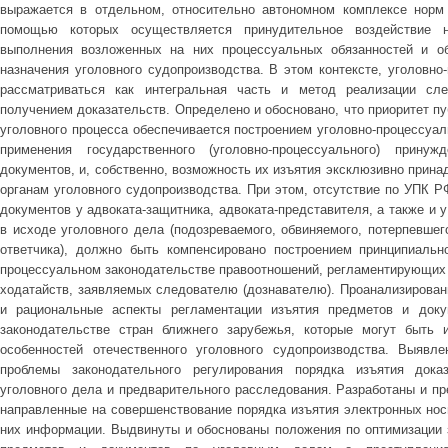
выражается в отдельном, относительно автономном комплексе норм 
помощью которых осуществляется принудительное воздействие 
выполнения возложенных на них процессуальных обязанностей и об
назначения уголовного судопроизводства. В этом контексте, уголовн
рассматриваться как интегральная часть и метод реализации сле
получением доказательств. Определено и обосновано, что приоритет п
уголовного процесса обеспечивается построением уголовно-процессуал
применения государственного (уголовно-процессуального) прин
документов, и, собственно, возможность их изъятия эксклюзивно прин
органам уголовного судопроизводства. При этом, отсутствие по УПК РФ
документов у адвоката-защитника, адвоката-представителя, а также и 
в исходе уголовного дела (подозреваемого, обвиняемого, потерпевшего
ответчика), должно быть компенсировано построением принципиальн
процессуальном законодательстве правоотношений, регламентирующих 
ходатайств, заявляемых следователю (дознавателю). Проанализирован
и рациональные аспекты регламентации изъятия предметов и доку
законодательстве стран ближнего зарубежья, которые могут быть
особенностей отечественного уголовного судопроизводства. Выявл
проблемы законодательного регулирования порядка изъятия дока
уголовного дела и предварительного расследования. Разработаны и п
направленные на совершенствование порядка изъятия электронных нос
них информации. Выдвинуты и обоснованы положения по оптимизации 