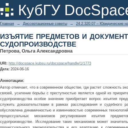
ИЗЪЯТИЕ ПРЕДМЕТОВ И ДОКУМЕНТ
КубГУ DocSpac
Главная
→
Диссертационные советы
→
24.2.320.07 – Юридические н
ИЗЪЯТИЕ ПРЕДМЕТОВ И ДОКУМЕН
СУДОПРОИЗВОДСТВЕ
Петрова, Ольга Александровна
URI:
http://docspace.kubsu.ru/docspace/handle/1/1773
Дата:
2024-06-16
Аннотации:
Автор отмечает, что в современном обществе, где растет сложность эк
связей, усиление борьбы с преступностью является одной из приорите
судопроизводства особое значение приобретает вопрос изъятия пред
служить доказательствами в рамках расследования и судебного ра
обусловлена динамичностью и изменчивостью современных технологий
процессуальных механизмов регулирования изъятия предме
судопроизводстве. Исследование таких механизмов может значитель
процессуального законодательства и его адаптацию к современны