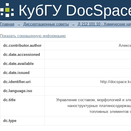
Управление составом, морфологи
КубГУ DocSpac
наноструктурных платиносодержащи
элементов с протонообменной мем
Главная
→
Диссертационные советы
→
Д 212.101.10 - Химические на
Показать сокращенную информацию
dc.contributor.author
Алексе
dc.date.accessioned
dc.date.available
dc.date.issued
dc.identifier.uri
http://docspace.k
dc.language.iso
dc.title
Управление составом, морфологией и эл
наноструктурных платиносодержащ
топливных элементов 
dc.type