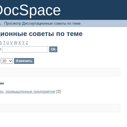
ионные советы по теме
DocSpace
→
Просмотр Диссертационные советы по теме
ионные советы по теме
S
T
U
V
W
X
Y
Z
в:
:
ам
тво, промышленные предприятия
[2]