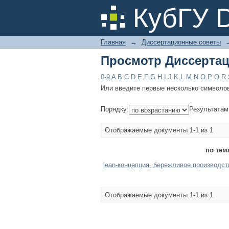
Просмотр Диссертац
КубГУ 
Главная
→
Диссертационные советы
Просмотр Диссертац
0-9
A
B
C
D
E
F
G
H
I
J
K
L
M
N
O
P
Q
R
Или введите первые несколько символо
Порядку:
Результатам
Отображаемые документы 1-1 из 1
по тем
lean-концепция, бережливое производс
Отображаемые документы 1-1 из 1