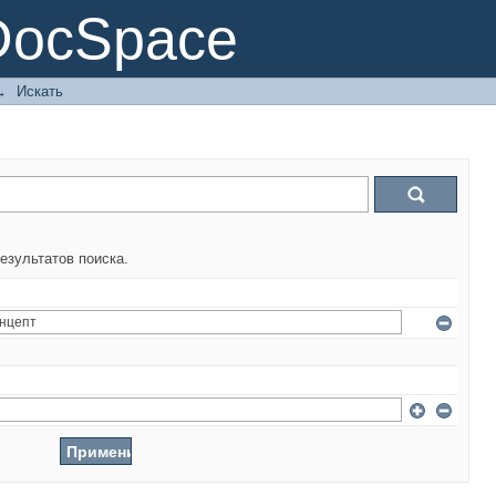
DocSpace
→
Искать
езультатов поиска.