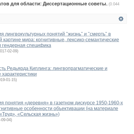
татов для области: Диссертационные советы.
(0.044
я лингвокультурных понятий "жизнь" и "смерть" в
й картине мира: когнитивные, лексико-семантические
и гендерная специфика
017-02-09
)
ть Редьярда Киплинга: лингвопрагматические и
 характеристики
019-01-15
)
я понятия «деревня» в газетном дискурсе 1950-1960-х
когнитивные особенности объективации (на материале
 «Труд», «Сельская жизнь»)
-09-04
)