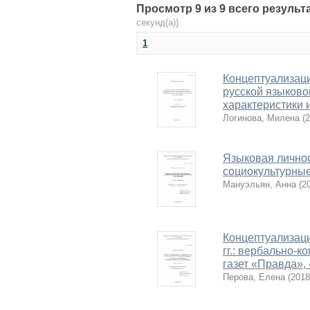
Просмотр 9 из 9 всего резуль
секунд(а))
1
Концептуализаци
русской языково
характеристики 
Логинова, Милена
(
2
Языковая личнос
социокультурные
Мануэльян, Анна
(
2
Концептуализаци
гг.: вербально-
газет «Правда»,
Перова, Елена
(
2018