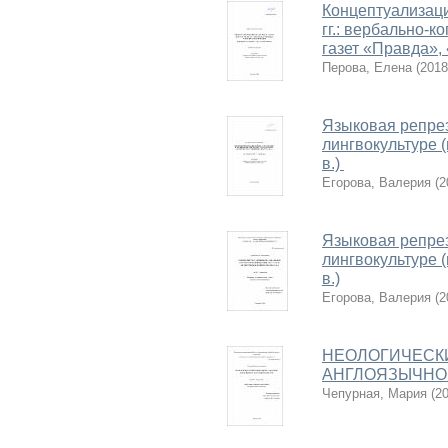
Концептуализаци
гг.: вербально-
газет «Правда»,
Перова, Елена
(
2018
Языковая репрез
лингвокультуре 
в.)
Егорова, Валерия
(
2
Языковая репрез
лингвокультуре 
в.)
Егорова, Валерия
(
2
НЕОЛОГИЧЕСКИ
АНГЛОЯЗЫЧНО
Чепурная, Мария
(
20