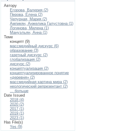
Автору
Егорова, Валерия (2)
Перова, Елена (2)
Чепурная, Мария (2)
Ампикян, Анжелика Галустовна (1)
Логинова, Милена (1)
Мануэльян, Анна (1)
Теме
концепт (9)
массмедийный дискурс (6)
образование (3)
газетный дискурс (2)
глобализация (2)
дискурс (2)
концептуализация (2)
концептуализированное понятие
«деревня» (2)
массмедийная картина мира (2)
неологический репрезентант (2)
... больше
Date Issued
2018 (4)
2020 (2)
2017 (1)
2019 (1)
2023 (1)
Has File(s)
Yes (9)