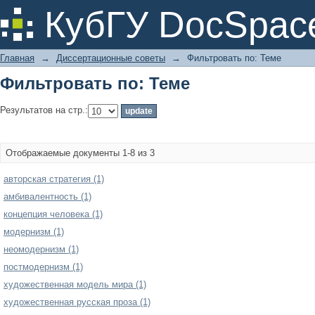
Фильтровать по: Теме
КубГУ DocSpac
Главная
→
Диссертационные советы
→
Фильтровать по: Теме
Фильтровать по: Теме
Результатов на стр.:
Отображаемые документы 1-8 из 3
авторская стратегия (1)
амбивалентность (1)
концепция человека (1)
модернизм (1)
неомодернизм (1)
постмодернизм (1)
художественная модель мира (1)
художественная русская проза (1)