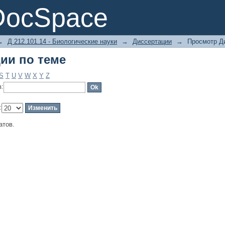
ии по теме
DocSpace
→
Д 212.101.14 - Биологические науки
→
Диссертации
→
Просмотр Д
ии по теме
S
T
U
V
W
X
Y
Z
в:
:
атов.