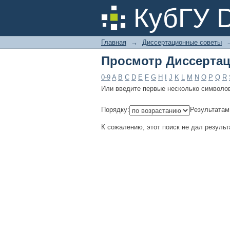
Просмотр Диссертац
КубГУ 
Главная
→
Диссертационные советы
Просмотр Диссертац
0-9
A
B
C
D
E
F
G
H
I
J
K
L
M
N
O
P
Q
R
Или введите первые несколько символо
Порядку:
Результатам
К сожалению, этот поиск не дал результ