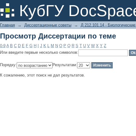
Просмотр Диссертации по теме
КубГУ DocSpac
Главная
→
Диссертационные советы
→
Д 212.101.14 - Биологические
Просмотр Диссертации по теме
0-9
A
B
C
D
E
F
G
H
I
J
K
L
M
N
O
P
Q
R
S
T
U
V
W
X
Y
Z
Или введите первые несколько символов:
Порядку:
Результатам:
К сожалению, этот поиск не дал результатов.