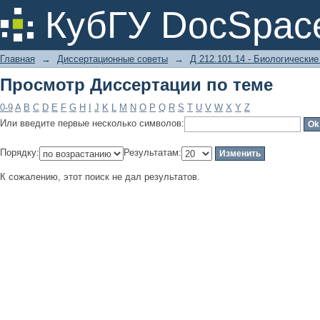
Просмотр Диссертации по теме
КубГУ DocSpac
Главная
→
Диссертационные советы
→
Д 212.101.14 - Биологические
Просмотр Диссертации по теме
0-9
A
B
C
D
E
F
G
H
I
J
K
L
M
N
O
P
Q
R
S
T
U
V
W
X
Y
Z
Или введите первые несколько символов:
Порядку:
Результатам:
К сожалению, этот поиск не дал результатов.