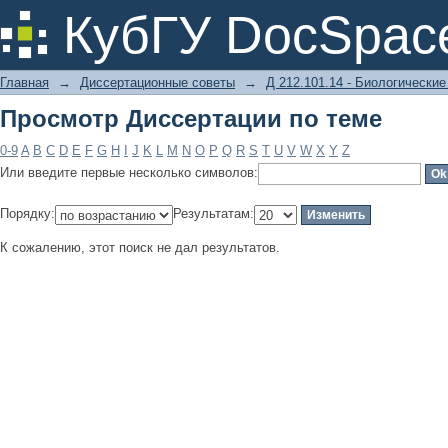
Просмотр Диссертации по теме
КубГУ DocSpac
Главная
→
Диссертационные советы
→
Д 212.101.14 - Биологические
Просмотр Диссертации по теме
0-9
A
B
C
D
E
F
G
H
I
J
K
L
M
N
O
P
Q
R
S
T
U
V
W
X
Y
Z
Или введите первые несколько символов:
Порядку:
Результатам:
К сожалению, этот поиск не дал результатов.