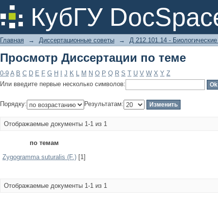
Просмотр Диссертации по теме
КубГУ DocSpac
Главная
→
Диссертационные советы
→
Д 212.101.14 - Биологические
Просмотр Диссертации по теме
0-9
A
B
C
D
E
F
G
H
I
J
K
L
M
N
O
P
Q
R
S
T
U
V
W
X
Y
Z
Или введите первые несколько символов:
Порядку:
Результатам:
Отображаемые документы 1-1 из 1
по темам
Zygogramma suturalis (F.)
[1]
Отображаемые документы 1-1 из 1