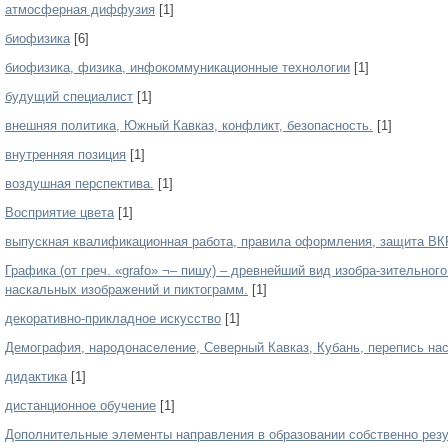
атмосферная диффузия
[1]
биофизика
[6]
биофизика, физика, инфокоммуникационные технологии
[1]
будущий специалист
[1]
внешняя политика, Южный Кавказ, конфликт, безопасность.
[1]
внутренняя позиция
[1]
воздушная перспектива.
[1]
Восприятие цвета
[1]
выпускная квалификационная работа, правила оформления, защита ВК
Графика (от греч. «grafo» ¬– пишу) – древнейший вид изобра-зительног
наскальных изображений и пиктограмм.
[1]
декоративно-прикладное искусство
[1]
Демография, народонаселение, Северный Кавказ, Кубань, перепись на
дидактика
[1]
дистанционное обучение
[1]
Дополнительные элементы направления в образовании собственно резу