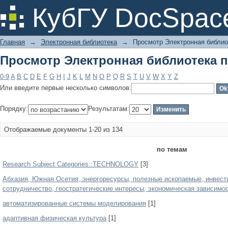
Просмотр Электронная библиотека п
КубГУ DocSpac
Главная
→
Электронная библиотека
→
Просмотр Электронная библио
Просмотр Электронная библиотека п
0-9
A
B
C
D
E
F
G
H
I
J
K
L
M
N
O
P
Q
R
S
T
U
V
W
X
Y
Z
Или введите первые несколько символов:
Порядку:
Результатам:
Отображаемые документы 1-20 из 134
по темам
Research Subject Categories::TECHNOLOGY
[3]
Абхазия, Южная Осетия, энергоресурсы, полезные ископаемые, инвести
сотрудничество, геостратегические интересы, экономическая зависимос
автоматизированные системы моделирования
[1]
адаптивная физическая культура
[1]