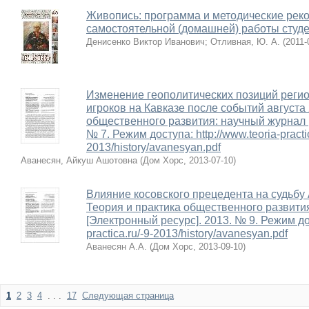
Живопись: программа и методические рек
самостоятельной (домашней) работы студен
Денисенко Виктор Иванович
;
Отливная, Ю. А.
(
2011-
Изменение геополитических позиций реги
игроков на Кавказе после событий августа 2
общественного развития: научный журнал 
№ 7. Режим доступа: http://www.teoria-practic
2013/history/avanesyan.pdf
Аванесян, Айкуш Ашотовна
(
Дом Хорс
,
2013-07-10
)
Влияние косовского прецедента на судьбу 
Теория и практика общественного развити
[Электронный ресурс]. 2013. № 9. Режим дос
practica.ru/-9-2013/history/avanesyan.pdf
Аванесян А.А.
(
Дом Хорс
,
2013-09-10
)
1
2
3
4
. . .
17
Следующая страница