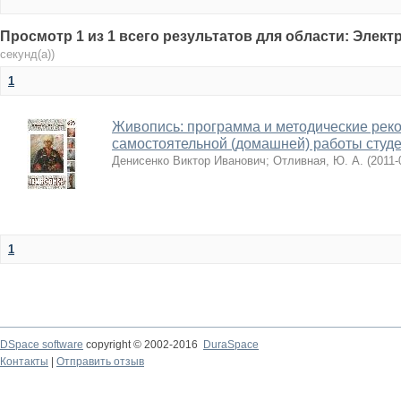
Просмотр 1 из 1 всего результатов для области: Элек
секунд(а))
1
Живопись: программа и методические рек
самостоятельной (домашней) работы студен
Денисенко Виктор Иванович
;
Отливная, Ю. А.
(
2011-
1
DSpace software
copyright © 2002-2016
DuraSpace
Контакты
|
Отправить отзыв