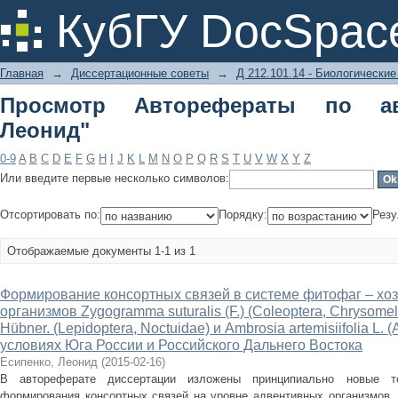
Просмотр Авторефераты по автору 
КубГУ DocSpac
Главная
→
Диссертационные советы
→
Д 212.101.14 - Биологические
Просмотр Авторефераты по ав
Леонид"
0-9
A
B
C
D
E
F
G
H
I
J
K
L
M
N
O
P
Q
R
S
T
U
V
W
X
Y
Z
Или введите первые несколько символов:
Отсортировать по:
Порядку:
Резу
Отображаемые документы 1-1 из 1
Формирование консортных связей в системе фитофаг – хо
организмов Zygogramma suturalis (F.) (Coleoptera, Chrysomeli
Hübner. (Lepidoptera, Noctuidae) и Ambrosia artemisiifolia L. 
условиях Юга России и Российского Дальнего Востока
Есипенко, Леонид
(
2015-02-16
)
В автореферате диссертации изложены принципиально новые т
формирования консортных связей на уровне адвентивных организмов, 