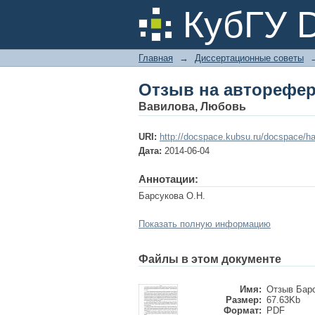
Отзыв на авторефер
КубГУ 
Главная
→
Диссертационные советы
Отзыв на авторефер
Вавилова, Любовь
URI:
http://docspace.kubsu.ru/docspace/ha
Дата:
2014-06-04
Аннотации:
Барсукова О.Н.
Показать полную информацию
Файлы в этом документе
Имя:
Отзыв Барс
Размер:
67.63Kb
Формат:
PDF