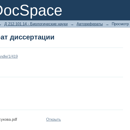
ат диссертации
DocSpace
→
Д 212.101.14 - Биологические науки
→
Авторефераты
→
Просмотр
ат диссертации
ndle/1/419
укова.pdf
Открыть