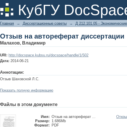
Отзыв на автореферат диссертации
КубГУ DocSpac
Главная
→
Диссертационные советы
→
Д 212.101.05 - Экономические
Отзыв на автореферат диссертации
Малахов, Владимир
URI:
http://docspace.kubsu.ru/docspace/handle/1/502
Дата:
2014-06-21
Аннотации:
Отзыв Шаховской Л.С.
Показать полную информацию
Файлы в этом документе
Имя:
Отзыв на автореферат ...
Откры
Размер:
1.686Mb
Формат:
PDF