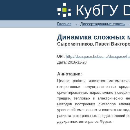
Динамика сложных 
КубГУ 
Главная
→
Диссертационные советы
Динамика сложных 
Сыромятников, Павел Виктор
URI:
http://docspace.kubsu.ru/docspace/ha
Дата:
2016-12-28
Аннотации:
Целью работы является математиче
гетерогенных полуограниченных сред
ориентированных параллельно поверхн
трещин, тепловых и электрических не
методов построения символов блочн
уравнений смешанных и контактных зад
расчета интегральных представлений р
двукратных интегралов Фурье.