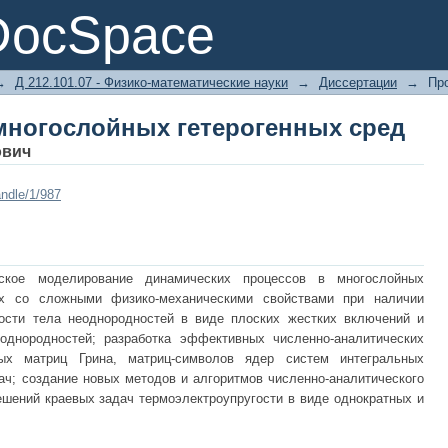
многослойных гетерогенных сред
DocSpace
→
Д 212.101.07 - Физико-математические науки
→
Диссертации
→
Пр
многослойных гетерогенных сред
ович
ndle/1/987
ское моделирование динамических процессов в многослойных
ах со сложными физико-механическими свойствами при наличии
ости тела неоднородностей в виде плоских жестких включений и
однородностей; разработка эффективных численно-аналитических
ых матриц Грина, матриц-символов ядер систем интегральных
ач; создание новых методов и алгоритмов численно-аналитического
ешений краевых задач термоэлектроупругости в виде однократных и