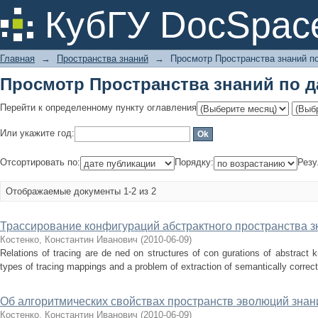
Просмотр Пространства знаний по д
КубГУ DocSpac
Главная
→
Пространства знаний
→
Просмотр Пространства знаний по
Просмотр Пространства знаний по д
Перейти к определенному пункту оглавления
Или укажите год:
Отсортировать по:
Порядку:
Резу
Отображаемые документы 1-2 из 2
Трассирование конфигураций абстрактного пространства з
Костенко, Константин Иванович
(
2010-06-09
)
Relations of tracing are de ned on structures of con gurations of abstract 
types of tracing mappings and a problem of extraction of semantically correct
Об алгоритмических свойствах пространств эволюций знан
Костенко, Константин Иванович
(
2010-06-09
)