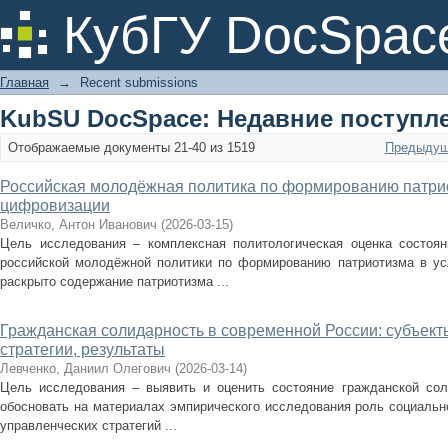
Недавно добавленные
КубГУ DocSpac
Главная
→
Recent submissions
KubSU DocSpace: Недавние поступл
Отображаемые документы 21-40 из 1519
Предыдущ
Российская молодёжная политика по формированию патри
цифровизации
Величко, Антон Иванович
(
2026-03-15
)
Цель исследования – комплексная политологическая оценка состоян
российской молодёжной политики по формированию патриотизма в ус
раскрыто содержание патриотизма ...
Гражданская солидарность в современной России: субъект
стратегии, результаты
Левченко, Даниил Олегович
(
2026-03-14
)
Цель исследования – выявить и оценить состояние гражданской сол
обосновать на материалах эмпирического исследования роль социально
управленческих стратегий ...