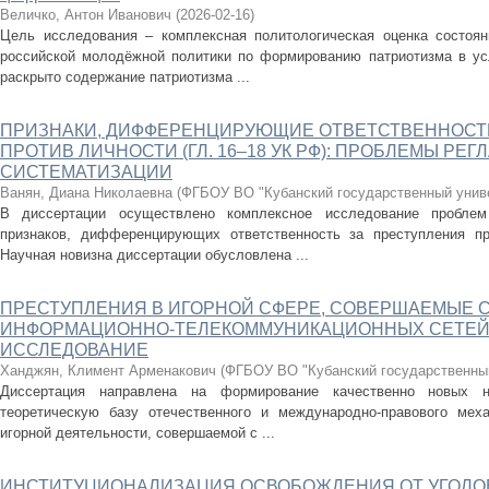
Величко, Антон Иванович
(
2026-02-16
)
Цель исследования – комплексная политологическая оценка состоян
российской молодёжной политики по формированию патриотизма в ус
раскрыто содержание патриотизма ...
ПРИЗНАКИ, ДИФФЕРЕНЦИРУЮЩИЕ ОТВЕТСТВЕННОСТ
ПРОТИВ ЛИЧНОСТИ (ГЛ. 16–18 УК РФ): ПРОБЛЕМЫ РЕ
СИСТЕМАТИЗАЦИИ
Ванян, Диана Николаевна
(
ФГБОУ ВО "Кубанский государственный унив
В диссертации осуществлено комплексное исследование проблем
признаков, дифференцирующих ответственность за преступления пр
Научная новизна диссертации обусловлена ...
ПРЕСТУПЛЕНИЯ В ИГОРНОЙ СФЕРЕ, СОВЕРШАЕМЫЕ 
ИНФОРМАЦИОННО-ТЕЛЕКОММУНИКАЦИОННЫХ СЕТЕЙ:
ИССЛЕДОВАНИЕ
Ханджян, Климент Арменакович
(
ФГБОУ ВО "Кубанский государственны
Диссертация направлена на формирование качественно новых 
теоретическую базу отечественного и международно-правового меха
игорной деятельности, совершаемой с ...
ИНСТИТУЦИОНАЛИЗАЦИЯ ОСВОБОЖДЕНИЯ ОТ УГОЛО