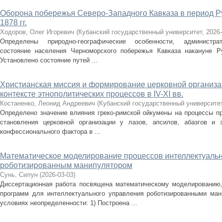
Оборона побережья Северо-Западного Кавказа в период Р
1878 гг.
Ходоров, Олег Игоревич
(
Кубанский государственный университет
,
2026-
Определены природно-географические особенности, администрати
состояние населения Черноморского побережья Кавказа накануне Ру
Установлено состояние путей ...
Христианская миссия и формирование церковной организа
контексте этнополитических процессов в IV-XI вв.
Костаненко, Леонид Андреевич
(
Кубанский государственный университе
Определено значение влияния греко-римской ойкумены на процессы пр
становления церковной организации у лазов, апсилов, абазгов и
конфессионального фактора в ...
Математическое моделирование процессов интеллектуаль
роботизированным манипулятором
Сунь, Силун
(
2026-03-03
)
Диссертационная работа посвящена математическому моделированию
программ для интеллектуального управления роботизированными ма
условиях неопределенности: 1) Построена ...