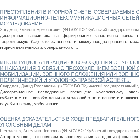
ПРЕСТУПЛЕНИЯ В ИГОРНОЙ СФЕРЕ, СОВЕРШАЕМЫЕ 
ИНФОРМАЦИОННО-ТЕЛЕКОММУНИКАЦИОННЫХ СЕТЕЙ:
ИССЛЕДОВАНИЕ
Ханджян, Климент Арменакович
(
ФГБОУ ВО "Кубанский государственны
Диссертация направлена на формирование качественно новых 
теоретическую базу отечественного и международно-правового меха
игорной деятельности, совершаемой с ...
ИНСТИТУЦИОНАЛИЗАЦИЯ ОСВОБОЖДЕНИЯ ОТ УГОЛО
И НАКАЗАНИЯ В СВЯЗИ С ПРОХОЖДЕНИЕМ ВОЕННОЙ 
МОБИЛИЗАЦИИ, ВОЕННОГО ПОЛОЖЕНИЯ ИЛИ ВОЕННОГ
ПОЛИТИЧЕСКИЙ И УГОЛОВНО-ПРАВОВОЙ АСПЕКТЫ
Свердлов, Давид Русланович
(
ФГБОУ ВО "Кубанский государственный у
Диссертационное исследование посвящено комплексному анали
субинститутов – освобождения от уголовной ответственности и наказа
службы в период мобилизации, ...
ОЦЕНКА ДОКАЗАТЕЛЬСТВ В ХОДЕ ПРЕДВАРИТЕЛЬНОГ
УГОЛОВНЫМ ДЕЛАМ
Шеколенко, Ангелина Павловна
(
ФГБОУ ВО "Кубанский государственный
Автор отмечает, что предварительное слушание как одна из форм подг