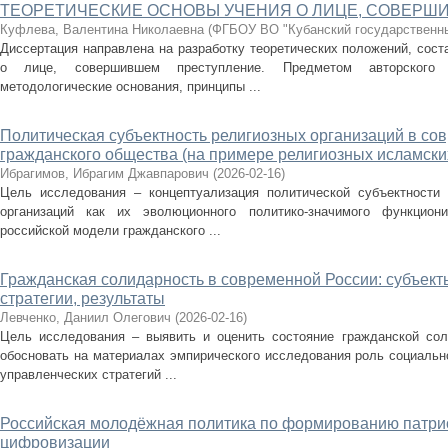
ТЕОРЕТИЧЕСКИЕ ОСНОВЫ УЧЕНИЯ О ЛИЦЕ, СОВЕРШ
Куфлева, Валентина Николаевна
(
ФГБОУ ВО "Кубанский государственны
Диссертация направлена на разработку теоретических положений, сос
о лице, совершившем преступление. Предметом авторского 
методологические основания, принципы ...
Политическая субъектность религиозных организаций в со
гражданского общества (на примере религиозных исламски
Ибрагимов, Ибрагим Джавпарович
(
2026-02-16
)
Цель исследования – концептуализация политической субъектности 
организаций как их эволюционного политико-значимого функцион
российской модели гражданского ...
Гражданская солидарность в современной России: субъект
стратегии, результаты
Левченко, Даниил Олегович
(
2026-02-16
)
Цель исследования – выявить и оценить состояние гражданской сол
обосновать на материалах эмпирического исследования роль социально
управленческих стратегий ...
Российская молодёжная политика по формированию патри
цифровизации