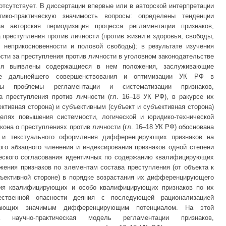
отсутствует. В диссертации впервые или в авторской интерпретации
ко-практическую значимость вопросы: определены тенденции
на авторская периодизация процесса регламентации признаков,
преступления против личности (против жизни и здоровья, свободы,
 неприкосновенности и половой свободы); в результате изучения
ти за преступления против личности в уголовном законодательстве
жья выявлены содержащиеся в нем положения, заслуживающие
сте дальнейшего совершенствования и оптимизации УК РФ в
ны проблемы регламентации и систематизации признаков,
 преступления против личности (гл. 16–18 УК РФ), в ракурсе их
ективная сторона) и субъективным (субъект и субъективная сторона)
елях повышения системности, логической и юридико-технической
кона о преступлениях против личности (гл. 16–18 УК РФ) обоснована
ы и текстуального оформления дифференцирующих признаков на
ого абзацного членения и индексирования признаков одной степени
ческого согласования идентичных по содержанию квалифицирующих
жения признаков по элементам состава преступления (от объекта к
убъективной стороне) в порядке возрастания их дифференцирующего
ения квалифицирующих и особо квалифицирующих признаков по их
ственной опасности деяния с последующей рационализацией
дающих значимым дифференцирующим потенциалом. На этой
а научно-практическая модель регламентации признаков,