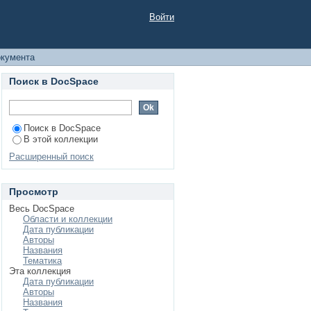
 ЗА ПРЕСТУПЛЕНИЯ
Войти
 РЕГЛАМЕНТАЦИИ И
окумента
Поиск в DocSpace
Поиск в DocSpace
В этой коллекции
Расширенный поиск
Просмотр
Весь DocSpace
Области и коллекции
Дата публикации
Авторы
Названия
Тематика
Эта коллекция
Дата публикации
Авторы
Названия