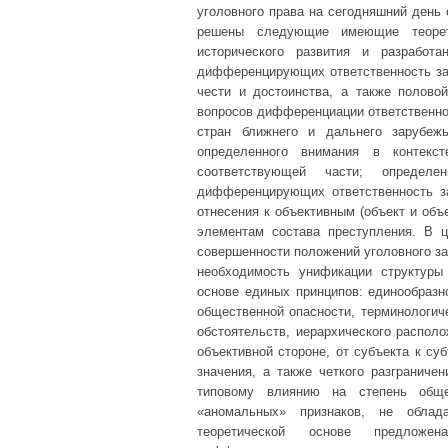
уголовного права на сегодняшний день 
решены следующие имеющие теорети
исторического развития и разработа
дифференцирующих ответственность за 
чести и достоинства, а также половой
вопросов дифференциации ответственнос
стран ближнего и дальнего зарубе
определенного внимания в контек
соответствующей части; определе
дифференцирующих ответственность за
отнесения к объективным (объект и объ
элементам состава преступления. В ц
совершенности положений уголовного за
необходимость унификации структур
основе единых принципов: единообразн
общественной опасности, терминологи
обстоятельств, иерархического располо
объективной стороне, от субъекта к с
значения, а также четкого разгранич
типовому влиянию на степень обще
«аномальных» признаков, не обла
теоретической основе предложен