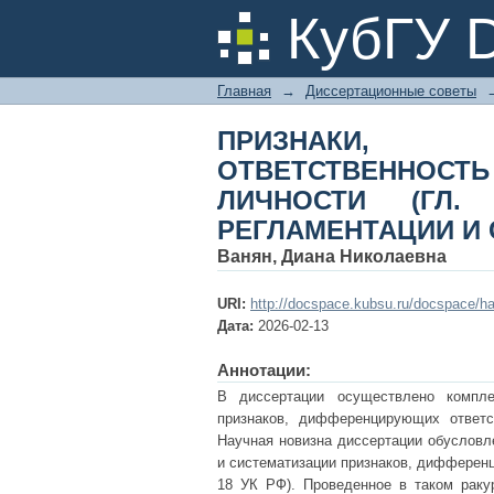
ПРИЗНАКИ, ДИФФЕ
КубГУ 
ПРОТИВ ЛИЧНОСТИ
СИСТЕМАТИЗАЦИИ
Главная
→
Диссертационные советы
ПРИЗНАКИ,
ОТВЕТСТВЕННОСТ
ЛИЧНОСТИ (ГЛ.
РЕГЛАМЕНТАЦИИ И
Ванян, Диана Николаевна
URI:
http://docspace.kubsu.ru/docspace/h
Дата:
2026-02-13
Аннотации:
В диссертации осуществлено компле
признаков, дифференцирующих ответс
Научная новизна диссертации обусловл
и систематизации признаков, дифференц
18 УК РФ). Проведенное в таком раку