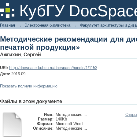
Методические рекомендации для ди
КубГУ DocSpac
Главная
→
Электронная библиотека
→
Факультет архитектуры и диза
Методические рекомендации для д
печатной продукции»
Ажгихин, Сергей
URI:
http://docspace.kubsu.ru/docspace/handle/1/1153
Дата:
2016-09
Показать полную информацию
Файлы в этом документе
Имя:
Методические ...
Откры
Размер:
140Kb
Формат:
Microsoft Word
Описание:
Методические ...