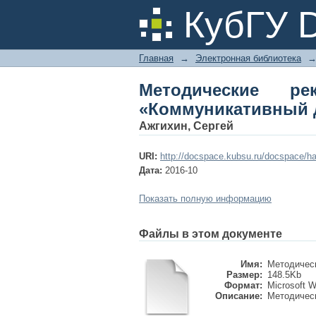
Методические реко
КубГУ 
Главная
→
Электронная библиотека
Методические р
«Коммуникативный 
Ажгихин, Сергей
URI:
http://docspace.kubsu.ru/docspace/ha
Дата:
2016-10
Показать полную информацию
Файлы в этом документе
Имя:
Методическ
Размер:
148.5Kb
Формат:
Microsoft 
Описание:
Методическ