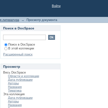
кативный дизайн»
Войти
я литература
→
Просмотр документа
Поиск в DocSpace
Поиск в DocSpace
В этой коллекции
Расширенный поиск
Просмотр
Весь DocSpace
Области и коллекции
Дата публикации
Авторы
Названия
Тематика
Эта коллекция
Дата публикации
Авторы
Названия