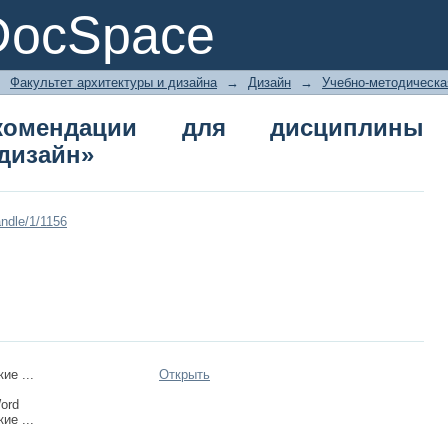
мендации для дисциплины «Коммуни
DocSpace
→
Факультет архитектуры и дизайна
→
Дизайн
→
Учебно-методическа
екомендации для дисциплины
дизайн»
ndle/1/1156
ие ...
Открыть
Word
ие ...