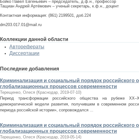
Бойко Павел Евгеньевич – председатель, д.ф.н., профессор
Тащиан Андрей Артёмович – ученый секретарь, к.ф.н., доцент
Контактная информация: (861) 2199501, доб.224
dm203.017.01@mail.ru
Коллекции данной области
Авторефераты
Диссертации
Последние добавления
Криминализация и социальный порядок российского 
глобализационных процессов современности
Терещенко, Олеся
(
Краснодар
,
2019-07-10
)
Период трансформации российского общества на рубеже ХХ–Х
демократической модели развития, получившем в современном росси
периода российской истории», сопровождался ...
Криминализация и социальный порядок российского 
глобализационных процессов современности
Терещенко, Олеся
(
Краснодар
,
2019-05-14
)