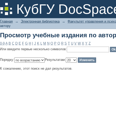
Просмотр учебные издания по авто
КубГУ DocSpac
Главная
→
Электронная библиотека
→
Факультет управления и псих
автору
Просмотр учебные издания по авто
0-9
A
B
C
D
E
F
G
H
I
J
K
L
M
N
O
P
Q
R
S
T
U
V
W
X
Y
Z
Или введите первые несколько символов:
Порядку:
Результатам:
К сожалению, этот поиск не дал результатов.