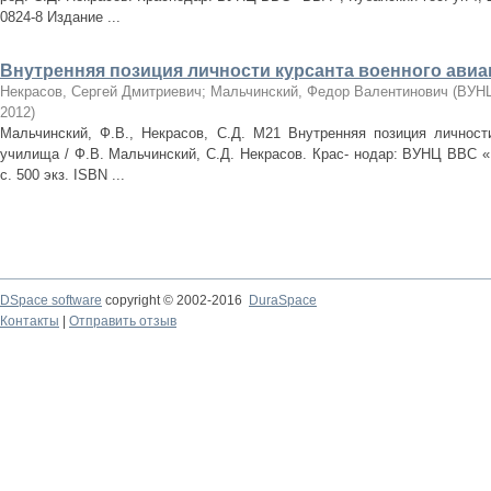
0824-8 Издание ...
Внутренняя позиция личности курсанта военного ави
Некрасов, Сергей Дмитриевич
;
Мальчинский, Федор Валентинович
(
ВУНЦ
2012
)
Мальчинский, Ф.В., Некрасов, С.Д. М21 Внутренняя позиция личности
училища / Ф.В. Мальчинский, С.Д. Некрасов. Крас- нодар: ВУНЦ ВВС «В
с. 500 экз. ISBN ...
DSpace software
copyright © 2002-2016
DuraSpace
Контакты
|
Отправить отзыв