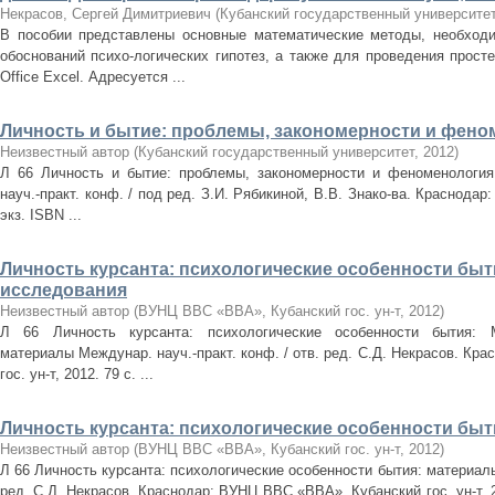
Некрасов, Сергей Димитриевич
(
Кубанский государственный университе
В пособии представлены основные математические методы, необходи
обоснований психо-логических гипотез, а также для проведения прост
Office Excel. Адресуется ...
Личность и бытие: проблемы, закономерности и фено
Неизвестный автор
(
Кубанский государственный университет
,
2012
)
Л 66 Личность и бытие: проблемы, закономерности и феноменология
науч.-практ. конф. / под ред. З.И. Рябикиной, В.В. Знако-ва. Краснодар: 
экз. ISBN ...
Личность курсанта: психологические особенности бы
исследования
Неизвестный автор
(
ВУНЦ ВВС «ВВА», Кубанский гос. ун-т
,
2012
)
Л 66 Личность курсанта: психологические особенности бытия: 
материалы Междунар. науч.-практ. конф. / отв. ред. С.Д. Некрасов. К
гос. ун-т, 2012. 79 с. ...
Личность курсанта: психологические особенности быт
Неизвестный автор
(
ВУНЦ ВВС «ВВА», Кубанский гос. ун-т
,
2012
)
Л 66 Личность курсанта: психологические особенности бытия: материалы 
ред. С.Д. Некрасов. Краснодар: ВУНЦ ВВС «ВВА», Кубанский гос. ун-т, 20