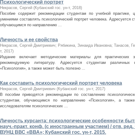
Психологический портрет
Некрасов, Сергей
(
Кубанский гос. ун-т
,
2018
)
Пособие содержит рекомендации студентам по учебной практике, 
умениями составлять психологический портрет человека. Адресуется 
обучающимся по направлению ...
Личность и ее свойства
Некрасов, Сергей Дмитриевич
;
Рябикина, Зинаида Ивановна
;
Танасов, Г
т
,
2017
)
Издание включает методические материалы для практических за
рекомендуемую литературу. Адресуется студентам различных
«Психология», а также может быть полезно ...
Как составить психологический портрет человека
Некрасов, Сергей Дмитриевич
(
Кубанский гос. ун-т
,
2017
)
В пособии приводятся рекомендации по составлению психологическо
студентам, обучающимся по направлению «Психология», а такж
исследователям психологических ...
Личность курсанта: психологические особенности быт
науч.-практ. конф. (с иностранным участием) / отв. ред.
ВУНЦ ВВС «ВВА»; Кубанский гос. ун-т, 2015.