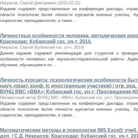
Некрасов, Сергей Дмитриевич
(
2015-02-12
)
Издание содержит представленные на конференции доклады, отраж
области психологии бытия личности курсантов военных училищ. А
социологам, преподавателям, а также ...
Личностные особенности человека: методические реко-
Краснодар: Кубанский гос. ун-т, 2014.
Некрасов, Сергей
(
Кубанский гос. ун-т
,
2014
)
Данное издание содержит рекомендации для студентов о проведен
особенности человека» как научно-исследовательской работы. Адр
обучения, обучающимся по ...
Личность курсанта: психологические особенности быт
науч.-практ. конф. (с иностранным участием) / отв. ред.
ВУНЦ ВВС «ВВА»; Кубанский гос. ун-т; Просвещение-Юг, 
Неизвестный автор
(
ВУНЦ ВВС «ВВА»; Кубанский гос. ун-т; Просвещени
Издание содержит представленные на конференцию доклады, отраж
области психологии бытия личности курсантов военных училищ. А
социологам, преподавателям, а также ...
Математические методы в психологии (MS Excel): учеб. п
доп. / С.Д. Некрасов. Краснодар: Кубанский гос. ун-т, 2014