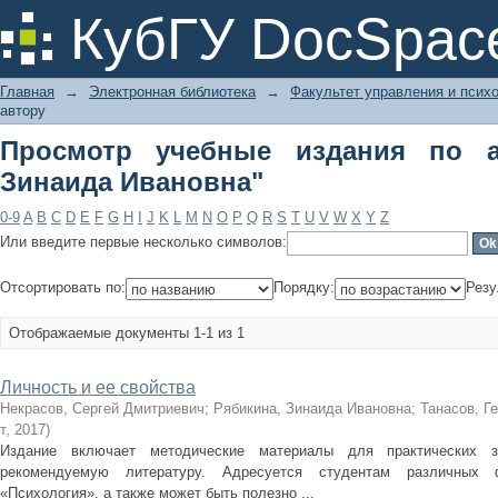
Просмотр учебные издания по автор
КубГУ DocSpac
Главная
→
Электронная библиотека
→
Факультет управления и псих
автору
Просмотр учебные издания по а
Зинаида Ивановна"
0-9
A
B
C
D
E
F
G
H
I
J
K
L
M
N
O
P
Q
R
S
T
U
V
W
X
Y
Z
Или введите первые несколько символов:
Отсортировать по:
Порядку:
Резу
Отображаемые документы 1-1 из 1
Личность и ее свойства
Некрасов, Сергей Дмитриевич
;
Рябикина, Зинаида Ивановна
;
Танасов, Г
т
,
2017
)
Издание включает методические материалы для практических за
рекомендуемую литературу. Адресуется студентам различных
«Психология», а также может быть полезно ...