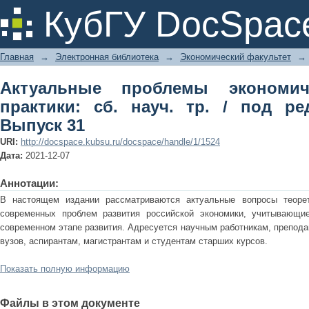
Актуальные проблемы экономической
КубГУ DocSpac
ред. В.А. Сидорова. Выпуск 31
Главная
→
Электронная библиотека
→
Экономический факультет
→
Актуальные проблемы экономи
практики: сб. науч. тр. / под ре
Выпуск 31
URI:
http://docspace.kubsu.ru/docspace/handle/1/1524
Дата:
2021-12-07
Аннотации:
В настоящем издании рассматриваются актуальные вопросы теорет
современных проблем развития российской экономики, учитывающи
современном этапе развития. Адресуется научным работникам, препод
вузов, аспирантам, магистрантам и студентам старших курсов.
Показать полную информацию
Файлы в этом документе