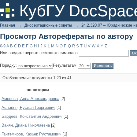
Просмотр Авторефераты по автору
КубГУ DocSpac
Главная
→
Диссертационные советы
→
24.2.320.07 – Юридические н
Просмотр Авторефераты по автору
0-9
A
B
C
D
E
F
G
H
I
J
K
L
M
N
O
P
Q
R
S
T
U
V
W
X
Y
Z
Или введите первые несколько символов:
Порядку:
Результатам:
Отображаемые документы 1-20 из 41
по авторам
Амосова, Анна Александровна
[2]
Асланян, Руслан Георгиевич
[1]
Бардеев, Константин Андреевич
[1]
Ванян, Диана Николаевна
[2]
Гантемиров, Казбек Рустамович
[1]