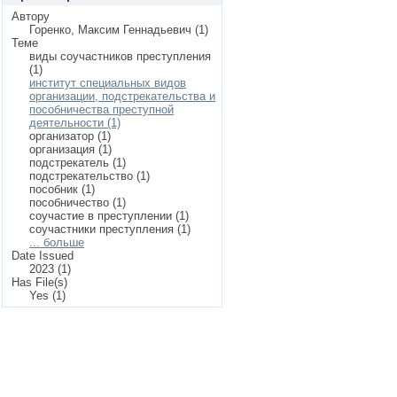
Автору
Горенко, Максим Геннадьевич (1)
Теме
виды соучастников преступления
(1)
институт специальных видов
организации, подстрекательства и
пособничества преступной
деятельности (1)
организатор (1)
организация (1)
подстрекатель (1)
подстрекательство (1)
пособник (1)
пособничество (1)
соучастие в преступлении (1)
соучастники преступления (1)
... больше
Date Issued
2023 (1)
Has File(s)
Yes (1)