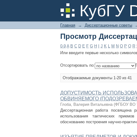
Просмотр Диссертац
КубГУ 
Главная
→
Диссертационные советы
Просмотр Диссертац
0-9
A
B
C
D
E
F
G
H
I
J
K
L
M
N
O
P
Q
R
Или введите первые несколько символо
Отсортировать по:
Отображаемые документы 1-20 из 41
ДОПУСТИМОСТЬ ИСПОЛЬЗОВА
ОБВИНЯЕМОГО (ПОДОЗРЕВАЕ
Глоба, Валерия Витальевна
(
ФГБОУ ВО "
Диссертационная работа посвящена р
использования тактических приемов
обоснованию построения научно-практиче
ИЗЪЯТИЕ ПРЕДМЕТОВ И ДОКУ