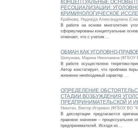
КОНЦЕПТУАЛЬНЫЕ ОСНОВЫ П
РЕСОЦИАЛИЗАЦИИ: УГОЛОВН
КРИМИНОЛОГИЧЕСКОЕ ИССЛ
Крайнова, Надежда Александровна
(
Сев
В работе на основе многолетних угол
сформулированы концептуальные основы
отмечает, что с учетом ...
ОБМАН КАК УГОЛОВНО-ПРАВО
Шипунова, Марина Николаевна
(
ФГБОУ В
В работе осуществлено теоретико-при
Автор констатирует, что проблема бор
жизненно необходимый характер. ...
ОПРЕДЕЛЕНИЕ ОБСТОЯТЕЛЬСТ
СТАДИИ ВОЗБУЖДЕНИЯ УГОЛО
ПРЕДПРИНИМАТЕЛЬСКОЙ И И
Никитин, Виктор Игоревич
(
ФГБОУ ВО "Ку
В диссертации предлагаются оригин
правовое значение – процессуальное о
предпринимателей. Исходя из ...