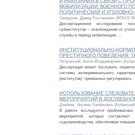
И НАКАЗАНИЯ В СВЯЗИ С ПР
МОБИЛИЗАЦИИ, ВОЕННОГО ПО
ПОЛИТИЧЕСКИЙ И УГОЛОВНО
Свердлов, Давид Русланович
(
ФГБОУ ВО
Диссертационное исследование по
субинститутов – освобождения от уголо
службы в период мобилизации, ...
ИНСТИТУЦИОНАЛЬНО-НОРМА
ПРЕСТУПНОГО ПОВЕДЕНИЯ: 
Петровский, Антон Владимирович
(
Кубан
Диссертация может послужить теорети
системы антикриминального характе
(институтов), призванных регулировать ..
ИСПОЛЬЗОВАНИЕ СЛЕДОВАТЕ
МЕРОПРИЯТИЙ В ДОСУДЕБНО
Дзабиев, Урузмаг Казбекович
(
Кубанский
В работе исследуется проблематика 
мероприятий, которые составляют
судопроизводства, обеспечивая повышен