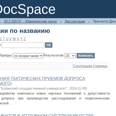
ии по названию
DocSpace
→
24.2.320.07 – Юридические науки
→
Диссертации
→
Просмотр Дис
ии по названию
S
T
U
V
W
X
Y
Z
в:
Порядку:
Результатам:
Следующая страница
НИЯ ТАКТИЧЕСКИХ ПРИЕМОВ ДОПРОСА
МОГО)
Кубанский государственный университет"
,
2024-11-06
)
азработке комплекса новых научных положений о допустимости
 допроса при производстве расследования и теоретическому
ской ...
МЕНТОВ В УГОЛОВНОМ СУДОПРОИЗВОДСТВЕ