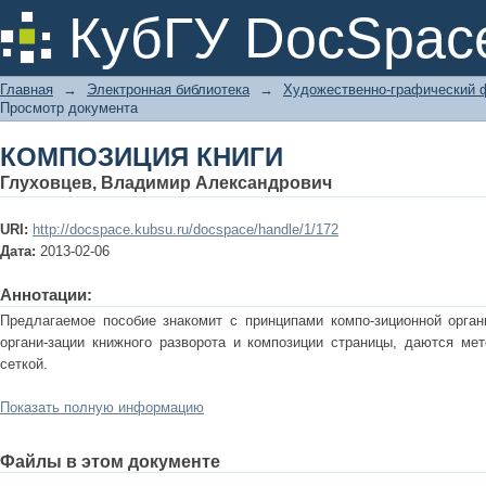
КОМПОЗИЦИЯ КНИГИ
КубГУ DocSpac
Главная
→
Электронная библиотека
→
Художественно-графический 
Просмотр документа
КОМПОЗИЦИЯ КНИГИ
Глуховцев, Владимир Александрович
URI:
http://docspace.kubsu.ru/docspace/handle/1/172
Дата:
2013-02-06
Аннотации:
Предлагаемое пособие знакомит с принципами компо-зиционной орган
органи-зации книжного разворота и композиции страницы, даются м
сеткой.
Показать полную информацию
Файлы в этом документе