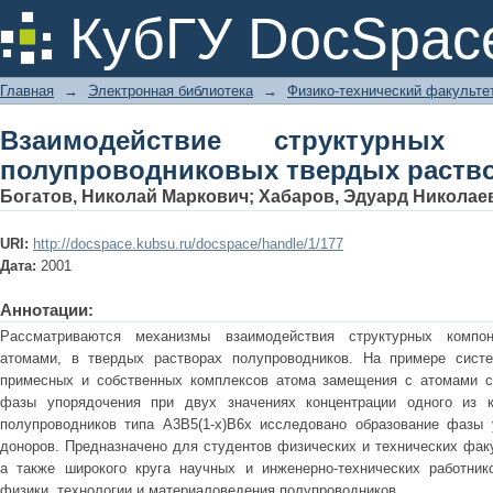
Взаимодействие структурных комп
КубГУ DocSpac
растворах
Главная
→
Электронная библиотека
→
Физико-технический факульте
Взаимодействие структурных
полупроводниковых твердых раств
Богатов, Николай Маркович
;
Хабаров, Эдуард Николае
URI:
http://docspace.kubsu.ru/docspace/handle/1/177
Дата:
2001
Аннотации:
Рассматриваются механизмы взаимодействия структурных компон
атомами, в твердых растворах полупроводников. На примере сист
примесных и собственных комплексов атома замещения с атомами 
фазы упорядочения при двух значениях концентрации одного из к
полупроводников типа A3B5(1-x)B6x исследовано образование фазы 
доноров. Предназначено для студентов физических и технических факу
а также широкого круга научных и инженерно-технических работник
физики, технологии и материаловедения полупроводников.