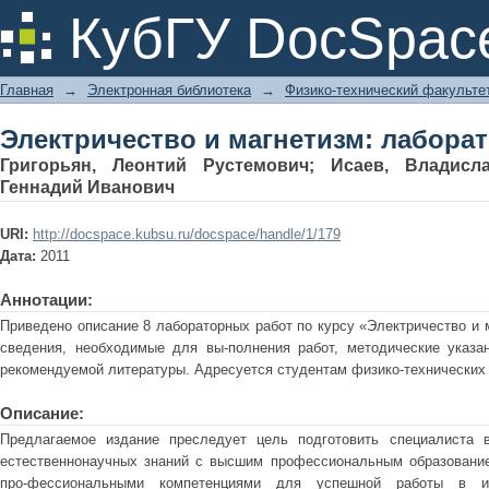
Электричество и магнетизм: лабора
КубГУ DocSpac
Главная
→
Электронная библиотека
→
Физико-технический факульте
Электричество и магнетизм: лабора
Григорьян, Леонтий Рустемович
;
Исаев, Владисл
Геннадий Иванович
URI:
http://docspace.kubsu.ru/docspace/handle/1/179
Дата:
2011
Аннотации:
Приведено описание 8 лабораторных работ по курсу «Электричество и 
сведения, необходимые для вы-полнения работ, методические указа
рекомендуемой литературы. Адресуется студентам физико-технических 
Описание:
Предлагаемое издание преследует цель подготовить специалиста 
естественнонаучных знаний с высшим профессиональным образовани
про-фессиональными компетенциями для успешной работы в и