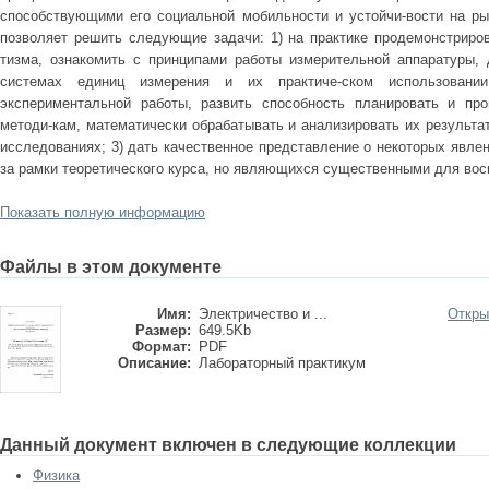
способствующими его социальной мобильности и устойчи-вости на ры
позволяет решить следующие задачи: 1) на практике продемонстриров
тизма, ознакомить с принципами работы измерительной аппаратуры, 
системах единиц измерения и их практиче-ском использовани
экспериментальной работы, развить способность планировать и пр
методи-кам, математически обрабатывать и анализировать их результат
исследованиях; 3) дать качественное представление о некоторых явле
за рамки теоретического курса, но являющихся существенными для вос
Показать полную информацию
Файлы в этом документе
Имя:
Электричество и ...
Откры
Размер:
649.5Kb
Формат:
PDF
Описание:
Лабораторный практикум
Данный документ включен в следующие коллекции
Физика