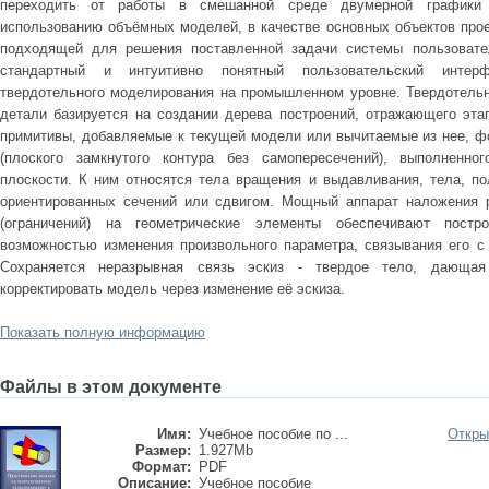
переходить от работы в смешанной среде двумерной графики 
использованию объёмных моделей, в качестве основных объектов прое
подходящей для решения поставленной задачи системы пользовате
стандартный и интуитивно понятный пользовательский интерф
твердотельного моделирования на промышленном уровне. Твердотель
детали базируется на создании дерева построений, отражающего эт
примитивы, добавляемые к текущей модели или вычитаемые из нее, фо
(плоского замкнутого контура без самопересечений), выполненно
плоскости. К ним относятся тела вращения и выдавливания, тела, п
ориентированных сечений или сдвигом. Мощный аппарат наложения р
(ограничений) на геометрические элементы обеспечивают постр
возможностью изменения произвольного параметра, связывания его с 
Сохраняется неразрывная связь эскиз - твердое тело, дающая
корректировать модель через изменение её эскиза.
Показать полную информацию
Файлы в этом документе
Имя:
Учебное пособие по ...
Откры
Размер:
1.927Mb
Формат:
PDF
Описание:
Учебное пособие