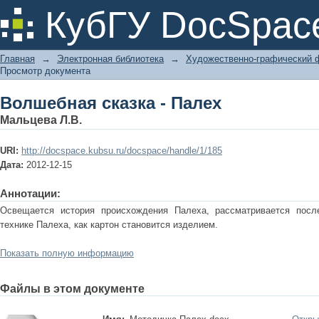
Волшебная сказка - Палех
КубГУ DocSpac
Главная
→
Электронная библиотека
→
Художественно-графический 
Просмотр документа
Волшебная сказка - Палех
Мальцева Л.В.
URI:
http://docspace.kubsu.ru/docspace/handle/1/185
Дата:
2012-12-15
Аннотации:
Освещается история происхождения Палеха, рассматривается посл
технике Палеха, как картон становится изделием.
Показать полную информацию
Файлы в этом документе