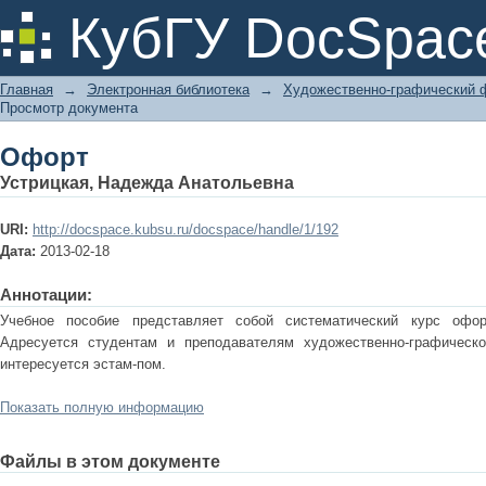
Офорт
КубГУ DocSpac
Главная
→
Электронная библиотека
→
Художественно-графический 
Просмотр документа
Офорт
Устрицкая, Надежда Анатольевна
URI:
http://docspace.kubsu.ru/docspace/handle/1/192
Дата:
2013-02-18
Аннотации:
Учебное пособие представляет собой систематический курс офор
Адресуется студентам и преподавателям художественно-графическо
интересуется эстам-пом.
Показать полную информацию
Файлы в этом документе