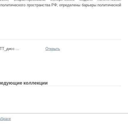
 политического пространства РФ; определены барьеры политической
ТТ_дисс ...
Открыть
ледующие коллекции
aSpace