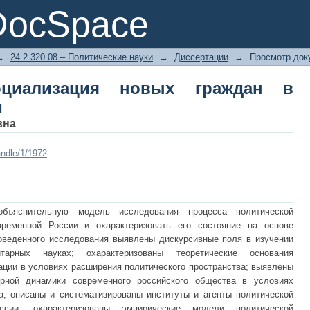
иализация новых граждан в совреме
DocSpace
→
24.2.320.08 – Политические науки
→
Диссертации
→
Просмотр док
социализация новых граждан в
и
вна
andle/1/1972
бъяснительную модель исследования процесса политической
ременной России и охарактеризовать его состояние на основе
оведенного исследования выявлены дискурсивные поля в изучении
итарных науках; охарактеризованы теоретические основания
ации в условиях расширения политического пространства; выявлены
урной динамики современного российского общества в условиях
а; описаны и систематизированы институты и агенты политической
ссии; охарактеризованы эмпирические модели политической