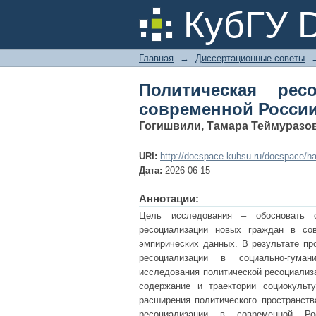
Политическая ресоц
КубГУ 
Главная
→
Диссертационные советы
Политическая ре
современной Росси
Гогишвили, Тамара Теймуразо
URI:
http://docspace.kubsu.ru/docspace/h
Дата:
2026-06-15
Аннотации:
Цель исследования – обосновать о
ресоциализации новых граждан в сов
эмпирических данных. В результате пр
ресоциализации в социально-гуман
исследования политической ресоциализ
содержание и траектории социокульт
расширения политического пространств
ресоциализации в современной Ро