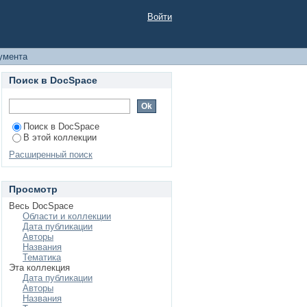
нной России
Войти
умента
Поиск в DocSpace
Поиск в DocSpace
В этой коллекции
Расширенный поиск
Просмотр
Весь DocSpace
Области и коллекции
Дата публикации
Авторы
Названия
Тематика
Эта коллекция
Дата публикации
Авторы
Названия