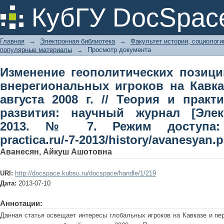
Изменение геополитических пози
КубГУ DocSpac
игроков на Кавказе после событий
общественного развития: научный ж
Главная
→
Электронная библиотека
→
Факультет истории, социолог
Режим доступа: http://www.teoria-pract
популярные материалы
→
Просмотр документа
Изменение геополитических позиц
внерегиональных игроков на Кавк
августа 2008 г. // Теория и практ
развития: научный журнал [Элек
2013. № 7. Режим доступа: htt
practica.ru/-7-2013/history/avanesyan.p
Аванесян, Айкуш Ашотовна
URI:
http://docspace.kubsu.ru/docspace/handle/1/219
Дата:
2013-07-10
Аннотации:
Данная статья освещает интересы глобальных игроков на Кавказе и п