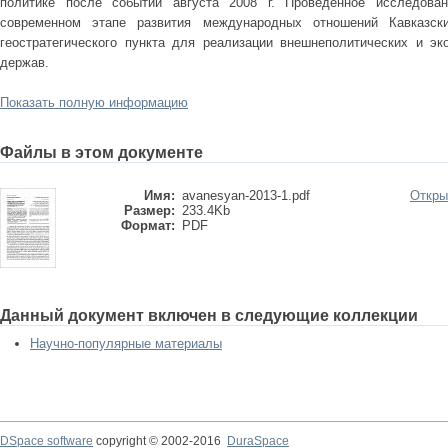
политике после событий августа 2008 г. Проведенное исследован
современном этапе развития международных отношений Кавказск
геостратегического пункта для реализации внешнеполитических и э
держав.
Показать полную информацию
Файлы в этом документе
Имя:
avanesyan-2013-1.pdf
Откры
Размер:
233.4Kb
Формат:
PDF
Данный документ включен в следующие коллекции
Научно-популярные материалы
DSpace software
copyright © 2002-2016
DuraSpace